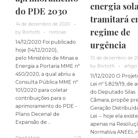
energia sol
do PDE 2030
tramitará 
14 de dezembro de 2020
regime de
by
Bortotti
notícias
urgência
14/12/2020 Foi publicado
hoje (14/12/2020),
10 de dezembro de 2
pelo Ministério de Minas e
by
Bortotti
artigo
Energia a Portaria MME nº
450/2020, a qual abriu a
11/12/2020 O Projet
Consulta Pública MME nº
Lei nº 5.829/19, de 
101/2020 para coletar
do Deputado Silas
contribuições para o
Câmara, propõe pre
aprimoramento do PDE -
Geração Distribuíd
Plano Decenal de
Lei -- hoje ela existe
Expansão de ...
apenas na Resoluç
Normativa ANEEL n
Read More
0