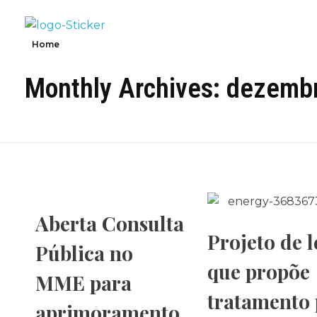
Dínamo Energia
Consultoria Regulatória
Home
Monthly Archives: dezemb
Aberta Consulta
Projeto de l
Pública no
que propõe
MME para
tratamento 
aprimoramento