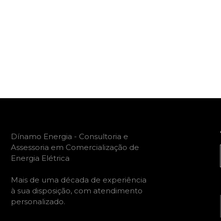
Dínamo Energia - Consultoria e
Assessoria em Comercialização de
Energia Elétrica
Mais de uma década de experiência
à sua disposição, com atendimento
personalizado.