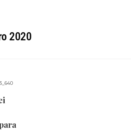
Home
S
ro 2020
ei
para