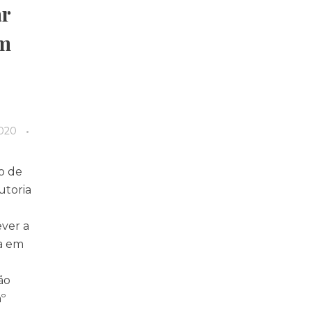
ar
em
020
o de
autoria
ver a
a em
ão
º