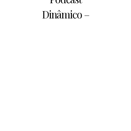
Dinâmico –
ep.3
02/06/2021
Ouça acima o 3º episódio do nosso podcast,
com os destaques da última semana.
Temos um canal no Spotify,
clique aqui!
Add a Comment