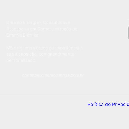
Dínamo Energia - Consultoria e
Assessoria em Comercialização de
Energia Elétrica
Mais de uma década de experiência à
sua disposição, com atendimento
personalizado.
contato@dinamoenergia.com.br
Política de Privaci